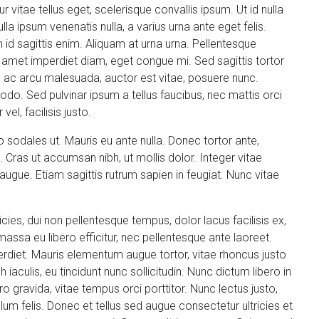
 vitae tellus eget, scelerisque convallis ipsum. Ut id nulla
lla ipsum venenatis nulla, a varius urna ante eget felis.
n id sagittis enim. Aliquam at urna urna. Pellentesque
t amet imperdiet diam, eget congue mi. Sed sagittis tortor
ue ac arcu malesuada, auctor est vitae, posuere nunc.
odo. Sed pulvinar ipsum a tellus faucibus, nec mattis orci
vel, facilisis justo.
 sodales ut. Mauris eu ante nulla. Donec tortor ante,
 Cras ut accumsan nibh, ut mollis dolor. Integer vitae
gue. Etiam sagittis rutrum sapien in feugiat. Nunc vitae
ricies, dui non pellentesque tempus, dolor lacus facilisis ex,
assa eu libero efficitur, nec pellentesque ante laoreet.
perdiet. Mauris elementum augue tortor, vitae rhoncus justo
aculis, eu tincidunt nunc sollicitudin. Nunc dictum libero in
o gravida, vitae tempus orci porttitor. Nunc lectus justo,
m felis. Donec et tellus sed augue consectetur ultricies et