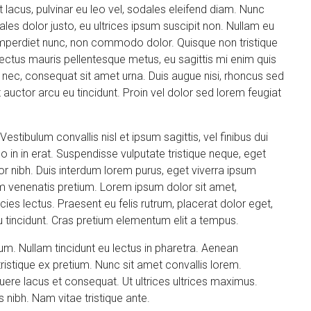
t lacus, pulvinar eu leo vel, sodales eleifend diam. Nunc
odales dolor justo, eu ultrices ipsum suscipit non. Nullam eu
d imperdiet nunc, non commodo dolor. Quisque non tristique
lectus mauris pellentesque metus, eu sagittis mi enim quis
nec, consequat sit amet urna. Duis augue nisi, rhoncus sed
 auctor arcu eu tincidunt. Proin vel dolor sed lorem feugiat
stibulum convallis nisl et ipsum sagittis, vel finibus dui
in in erat. Suspendisse vulputate tristique neque, eget
r nibh. Duis interdum lorem purus, eget viverra ipsum
m venenatis pretium. Lorem ipsum dolor sit amet,
icies lectus. Praesent eu felis rutrum, placerat dolor eget,
tincidunt. Cras pretium elementum elit a tempus.
um. Nullam tincidunt eu lectus in pharetra. Aenean
ristique ex pretium. Nunc sit amet convallis lorem.
re lacus et consequat. Ut ultrices ultrices maximus.
s nibh. Nam vitae tristique ante.