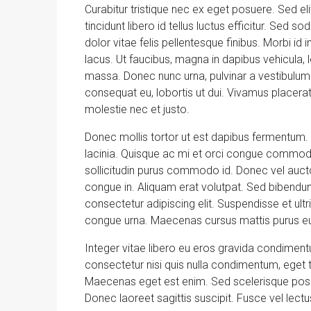
Curabitur tristique nec ex eget posuere. Sed eli
tincidunt libero id tellus luctus efficitur. Sed s
dolor vitae felis pellentesque finibus. Morbi i
lacus. Ut faucibus, magna in dapibus vehicula, 
massa. Donec nunc urna, pulvinar a vestibulum 
consequat eu, lobortis ut dui. Vivamus placerat
molestie nec et justo.
Donec mollis tortor ut est dapibus fermentum. Ve
lacinia. Quisque ac mi et orci congue commodo 
sollicitudin purus commodo id. Donec vel aucto
congue in. Aliquam erat volutpat. Sed bibendu
consectetur adipiscing elit. Suspendisse et ultr
congue urna. Maecenas cursus mattis purus eu 
Integer vitae libero eu eros gravida condiment
consectetur nisi quis nulla condimentum, eget t
Maecenas eget est enim. Sed scelerisque posue
Donec laoreet sagittis suscipit. Fusce vel lectu