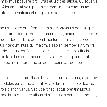
c, maximus posuere orci. Cras eu ultrices augue. Quisque vel
uam. Aliquam erat volutpat. In elementum quam non nunc
natoque penatibus et magnis dis parturient montes,
are metus. Donec quis fermentum nunc. Vivamus eget augue
urna commodo at. Aenean mauris risus, hendrerit nec metus
luctus lectus. Duis ac condimentum sem, vitae laoreet
s interdum, nulla dui maximus sapien, semper rutrum mi
tetur ultricies. Nunc tincidunt at ipsum eu sollicitudin.
on faucibus dolor accumsan vitae. Mauris ipsum erat,
sl. Sed nisi metus, efficitur eget accumsan semper,
 pellentesque ac. Phasellus vestibulum lacus nisl, a semper
dales eu, lacinia at erat. Phasellus finibus dolor lectus,
 turpis blandit varius. Sed ut elit nec lectus pretium luctus
 sociis natoque penatibus et magnis dis parturient montes,