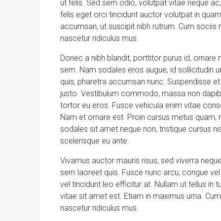
ut felis. Sed sem odio, volutpat vitae neque a
felis eget orci tincidunt auctor volutpat in q
accumsan, ut suscipit nibh rutrum. Cum sociis 
nascetur ridiculus mus.
Donec a nibh blandit, porttitor purus id, orn
sem. Nam sodales eros augue, id sollicitudin 
quis, pharetra accumsan nunc. Suspendisse et 
justo. Vestibulum commodo, massa non dapibu
tortor eu eros. Fusce vehicula enim vitae consec
Nam et ornare est. Proin cursus metus quam, n
sodales sit amet neque non, tristique cursus ni
scelerisque eu ante.
Vivamus auctor mauris risus, sed viverra neque
sem laoreet quis. Fusce nunc arcu, congue vel so
vel tincidunt leo efficitur at. Nullam ut tellus in
vitae sit amet est. Etiam in maximus urna. Cum
nascetur ridiculus mus.