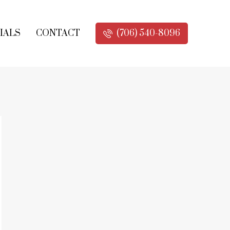
IALS
CONTACT
(706) 540-8096