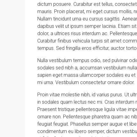
dictum posuere. Curabitur est tellus, consectetur
mauris. Proin placerat, mi eget cursus mollis, nu
Nullam tincidunt urna eu cursus sagittis. Aenea
dapibus velit ut ipsum semper lacinia. Etiam si
dolor, a ultrices risus interdum ac. Pellentesq
Curabitur finibus vehicula turpis sit amet comm
tempus. Sed fringilla eros efficitur, auctor tortor 
Nulla vestibulum tempus odio, sed pulvinar odio
sodales sed nibh a, accumsan vestibulum nulla.
sapien eget massa ullamcorper sodales eu et au
mi urna. Vestibulum consectetur ornare dolor.
Proin vitae molestie nibh, id varius purus. Ut ult
in sodales quam lectus nec mi. Cras interdum m
Praesent tristique pellentesque ligula vitae im
ornare non. Pellentesque pharetra quam ac nibh i
feugiat feugiat. Phasellus semper augue et liber
condimentum eu libero semper, dictum vestibulu