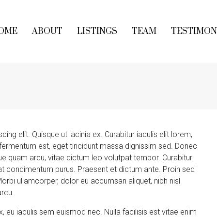
OME
ABOUT
LISTINGS
TEAM
TESTIMON
g elit. Quisque ut lacinia ex. Curabitur iaculis elit lorem,
tium fermentum est, eget tincidunt massa dignissim sed. Donec
que quam arcu, vitae dictum leo volutpat tempor. Curabitur
t condimentum purus. Praesent et dictum ante. Proin sed
orbi ullamcorper, dolor eu accumsan aliquet, nibh nisl
arcu.
, eu iaculis sem euismod nec. Nulla facilisis est vitae enim